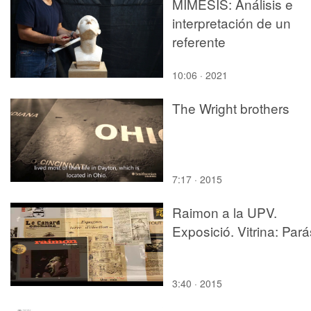
MÍMESIS: Análisis e
de profesores de la
interpretación de un
Universitat Politècnica
referente
València.
10:06 · 2021
The Wright brothers
7:17 · 2015
Raimon a la UPV.
Exposició. Vitrina: Pará
3:40 · 2015