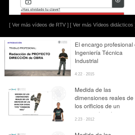
[ Ver más vídeos de RTV ]
[ Ver más Vídeos didácticos 
El encargo profesional
Ingeniería Técnica
Industrial
4:22 · 2015
Medida de las
dimensiones reales de
los orificios de un
inyector diesel tipo
2:23 · 2012
\"common Rail\","El
Campus Praktikum es 
Medida de las