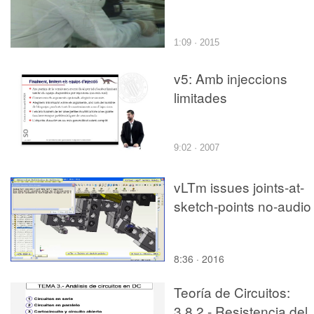
1:09 · 2015
v5: Amb injeccions
limitades
9:02 · 2007
vLTm issues joints-at-
sketch-points no-audio
8:36 · 2016
Teoría de Circuitos:
3.8.2.- Resistencia del