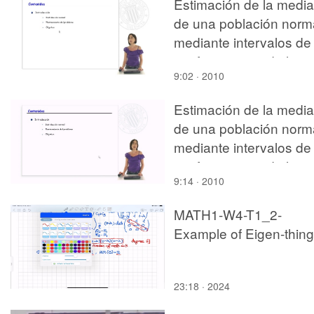
Estimación de la media
de una población norm
mediante intervalos de
confianza cuando la
9:02 · 2010
desviación típica es
conocida
Estimación de la media
de una población norm
mediante intervalos de
confianza cuando la
9:14 · 2010
desviación típica es
desconocida
MATH1-W4-T1_2-
Example of Eigen-thin
23:18 · 2024