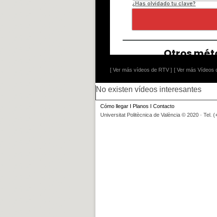
[ Ver más vídeos de RTV ]
[ Ver más Vídeos d
No existen vídeos interesantes
Cómo llegar
I
Planos
I
Contacto
Universitat Politècnica de València © 2020 · Tel. 