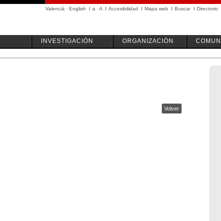
Valencià
·
English
I
a
·
A
I
Accesibilidad
I
Mapa web
I
Buscar
I
Directorio
INVESTIGACIÓN
ORGANIZACIÓN
COMUN
Volver