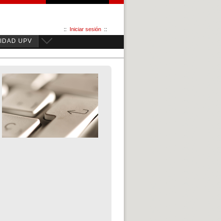
::
Iniciar sesión
::
IDAD UPV