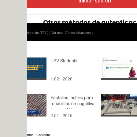
ídeos de RTV ]
[ Ver más Vídeos didácticos ]
UPV Students
4. 5G Netw
Programmab
1:02 · 2020
2:,0 · 2023
Pantallas táctiles para
Robots: Pr
rehabilitación cognitiva
SCARA
LevanteTV
2:01 · 2015
2:48 · 202
anos
I
Contacto