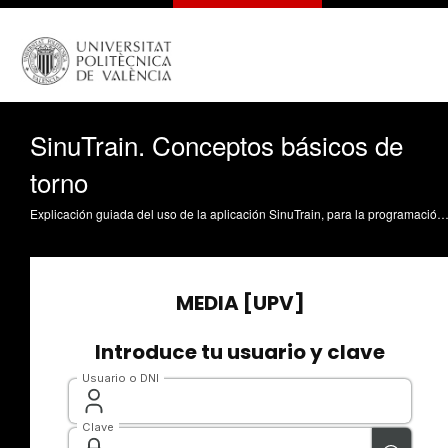
SinuTrain. Conceptos básicos de
torno
Explicación guiada del uso de la aplicación SinuTrain, para la programación de controles numéricos de Siemens. Desde la instalación del programa, hasta la ejecución de un programa para torno muy sencillo. Gutiérrez Rubert, SC. (2023). SinuTrain. Conceptos básicos de torno. https://riunet.upv