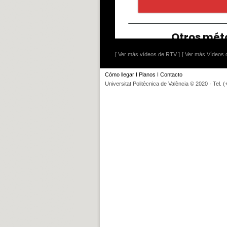
[ Ver más vídeos de RTV ]
[ Ver más Vídeos d
Cómo llegar
I
Planos
I
Contacto
Universitat Politècnica de València © 2020 · Tel. 