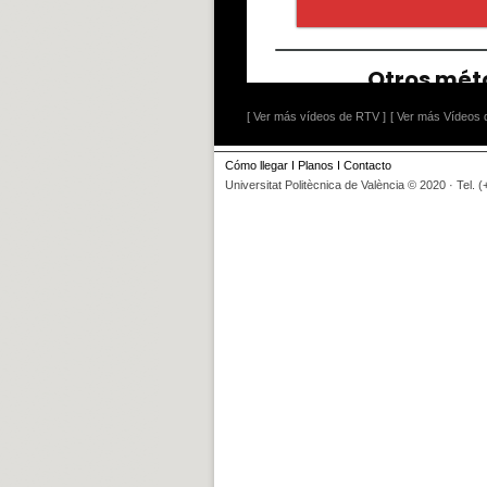
[ Ver más vídeos de RTV ]
[ Ver más Vídeos d
Cómo llegar
I
Planos
I
Contacto
Universitat Politècnica de València © 2020 · Tel. 