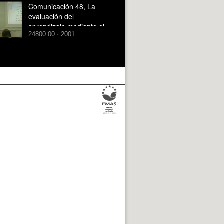
Comunicación 48, La
evaluación del
aprendizaje mediante el
24800:00 · 2001
desarrollo de objetivos
(JIE)