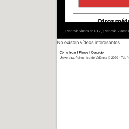
[ Ver más vídeos de RTV ]
[ Ver más Vídeos d
No existen vídeos interesantes
Cómo llegar
I
Planos
I
Contacto
Universitat Politècnica de València © 2020 · Tel. 