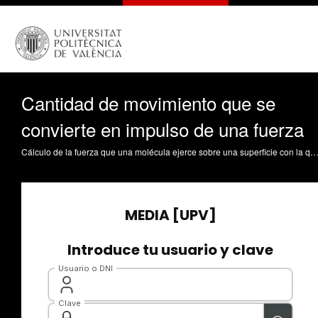
Cantidad de movimiento que se
convierte en impulso de una fuerza
Cálculo de la fuerza que una molécula ejerce sobre una superficie con la que choca a una determinada velocidad. Extrapolación a un conjunto de partículas con velocidad aleatoria en todas direcciones del espacio. Concepto de presión que un gas ejerce sobre las paredes del recipiente que lo contiene. Fita Fernández, IC. (2013). Cantidad de movimiento que se convierte en impulso de una fuerza. htt