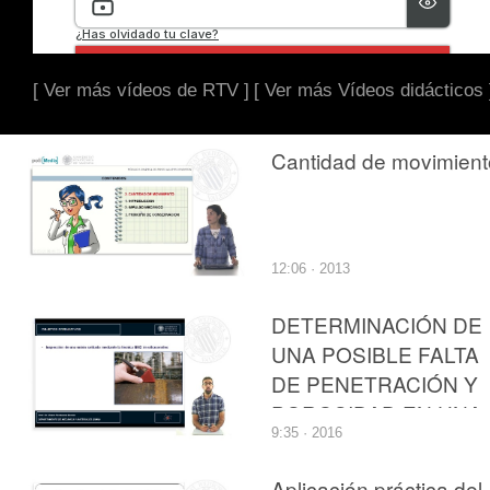
[ Ver más vídeos de RTV ]
[ Ver más Vídeos didácticos 
Cantidad de movimient
12:06 · 2013
DETERMINACIÓN DE
UNA POSIBLE FALTA
DE PENETRACIÓN Y
POROSIDAD EN UNA
9:35 · 2016
SOLDADURA
MEDIANTE
Aplicación práctica del