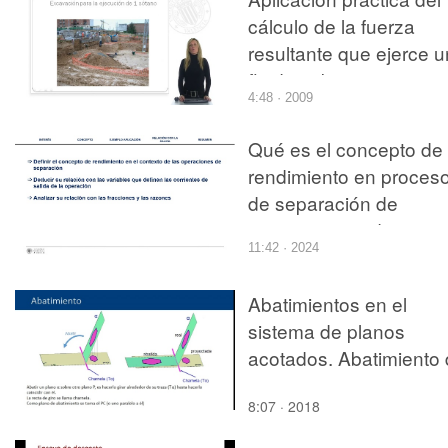
ULTRASONIDOS
cálculo de la fuerza
resultante que ejerce u
fluido sobre una
4:48 · 2009
superficie: Encofrado a
una cara de un muro d
Qué es el concepto de
contención de hormigó
rendimiento en proces
armado
de separación de
componentes de una
11:42 · 2024
corriente y cómo se
aplica en el área de
Abatimientos en el
Ingeniería Química
sistema de planos
acotados. Abatimiento
un punto
8:07 · 2018