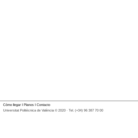
Cómo llegar
I
Planos
I
Contacto
Universitat Politècnica de València © 2020 · Tel. (+34) 96 387 70 00