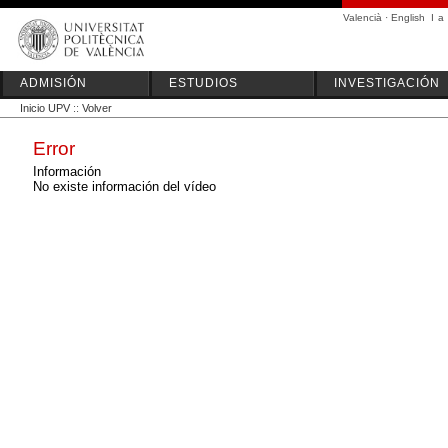
Valencià
·
English
I
a
ADMISIÓN
ESTUDIOS
INVESTIGACIÓN
Inicio UPV
::
Volver
Error
Información
No existe información del vídeo