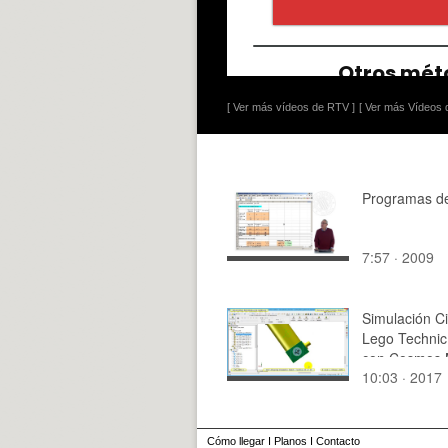
[ Ver más vídeos de RTV ]
[ Ver más Vídeos d
Programas de
7:57 · 2009
Simulación C
Lego Technic
con Cosmos 
10:03 · 2017
11 de 29
Cómo llegar
I
Planos
I
Contacto