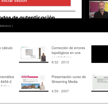
idácticos ]
 cálculo
Corrección de errores
topológicos en una
geodatabase
8:32 · 2013
inemática
Presentación curso de
 8459-2
Streaming Media
Motion ¿
4:59 · 2007