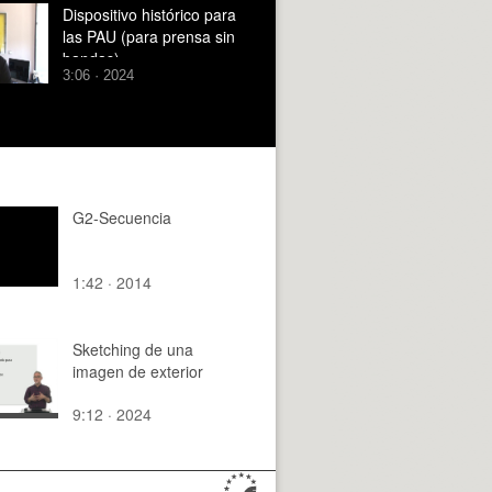
ESTÁNDARES DE
Dispositivo histórico para
TRABAJO
las PAU (para prensa sin
bandas)
3:06 · 2024
G2-Secuencia
1:42 · 2014
Sketching de una
imagen de exterior
9:12 · 2024