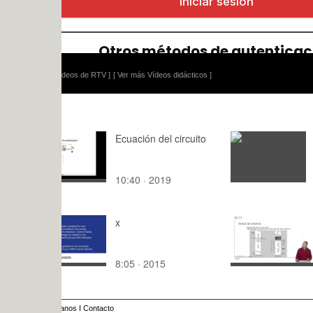
ídeos de RTV ]
[ Ver más Vídeos didácticos ]
Ecuación del circuito
Thiesel 2014
10:40 · 2019
: · 2015
x
Ingeniería
- Señal de
8:05 · 2015
2:57 · 201
anos
I
Contacto