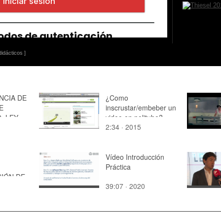
idácticos ]
NCIA DE
¿Como
E
inscrustar/embeber un
. LEY
video en politube?
2:34 · 2015
Vídeo Introducción
Práctica
IÓN DE
39:07 · 2020
.
TACELI.
A MADRE
AS