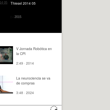
Thiesel 2014 05
: · 2015
V Jornada Robótica en
la CPI
2:49 · 2014
La neurociencia se va
de compras
3:48 · 2024