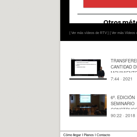
[ Ver más vídeos de RTV ]
[ Ver más Vídeos d
TRANSFERE
CANTIDAD D
MOVIMIENTO
7:44 · 2021
DE NEWTON
6ª. EDICIÓN
SEMINARIO
CONSTRUCC
90:22 · 2018
LA MEMORIA
MANUEL POR
LA MEMORI
DE TODAS L
Cómo llegar
I
Planos
I
Contacto