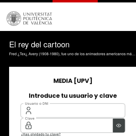
El rey del cartoon
Fred ¿Tex¿ Avery (1908-1980), fue uno de los animadores americanos más influyentes de Hollywood entre los años 40 y 50, aunque por su carácter cercano al erotismo y a lo políticamente incorrecto, sus cartoons dejaron de ser visibles para el público de la televisión. Tex Avery fue uno de los principales directores de animación cuando se fundó la división de animación Warner, aunque realizaría sus mejores trabajos en Metro Goldwin Mayer (The Blitz Wolf, 1942; Red Hot Riding Hood, 1943; Symphony in Slang, 1951; etc.). Mantuvo una dura competencia con el dúo Hanna-Barbera, aunque en los años 70 terminó trabajando con ellos. Su principal aportación a la animación es un estilo de humor que no permite olvidar que estamos viendo un dibujo animado, siempre jugando con los límites de la animación y sus medios. Lorenzo Hernández, MC. (2020). El rey del cartoon. https://riunet.upv.es/handle/10251/153860 DER