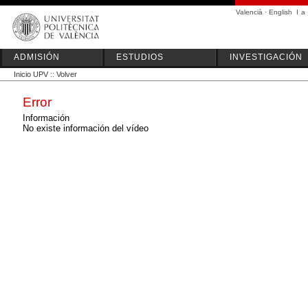
Valencià
·
English
I
a
ADMISIÓN
ESTUDIOS
INVESTIGACIÓN
Inicio UPV
::
Volver
Error
Información
No existe información del vídeo