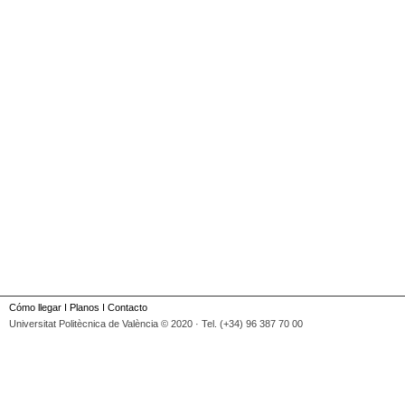
Cómo llegar
I
Planos
I
Contacto
Universitat Politècnica de València © 2020 · Tel. (+34) 96 387 70 00