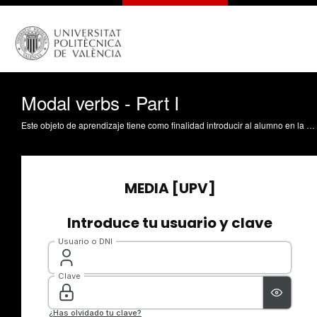
Modal verbs - Part I
Este objeto de aprendizaje tiene como finalidad introducir al alumno en la práctica de los verbos modales para expresar habilidad, tanto en el presente como en el pasado (can, could, be able to, ) así como las diferencias de uso de los mismos, prestando atención a si la habilidad es general o específica/puntual (to manage). En una segunda parte se presentan los verbos que sirven para expresar una obligación (must, have (got) to) o una necesidad. Se pretende que el alumno comprenda las diferencias entre estos verbos modales gracias a la utilización de ejemplos aclaratorios para contextualizar el uso, lo cual se complementa con ejercicios breves acompañados de la solución y explicación por parte del profesor. Saz Rubio, MMD. (2009). Modal verbs - Part I. https://riunet.upv.es/handle/10251/5534