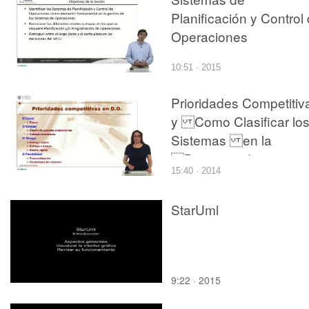
Planificación y Control
Operaciones
10:51 · 2015
Prioridades Competitiv
y Como Clasificar lo
Sistemas en la
Direccion de
15:40 · 2014
Operaciones
StarUml
9:22 · 2015