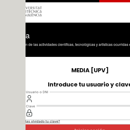
a
n de las actividades científicas, tecnológicas y artísticas ocurridas en los tres cam