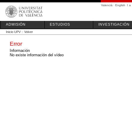
Valencià
·
English
I
a
ADMISIÓN
ESTUDIOS
INVESTIGACIÓN
Inicio UPV
::
Volver
Error
Información
No existe información del vídeo