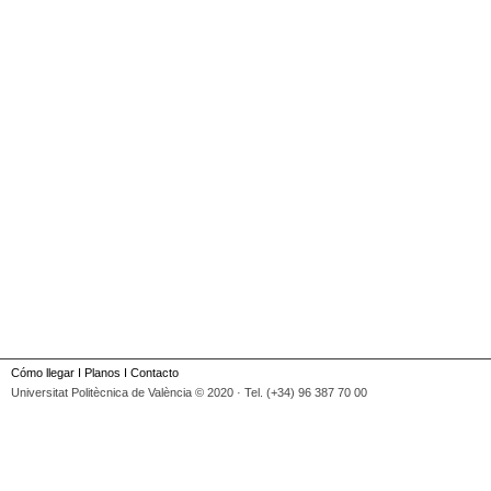
Cómo llegar
I
Planos
I
Contacto
Universitat Politècnica de València © 2020 · Tel. (+34) 96 387 70 00