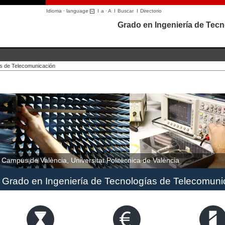
Idioma · language
I
a
·
A
I
Buscar
I
Directorio
Grado en Ingeniería de Tec
as de Telecomunicación
Campus de València, Universitat Politècnica de València
Grado en Ingeniería de Tecnologías de Telecomuni