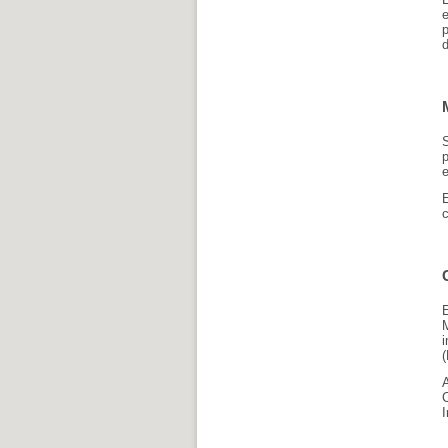
d
e
I