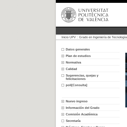
Inicio UPV
::
Grado en Ingeniería de Tecnologí
Datos generales
Plan de estudios
Normativa
Calidad
Sugerencias, quejas y
felicitaciones
poli[Consulta]
Nuevo ingreso
Información del Grado
Comisión Académica
Secretaría