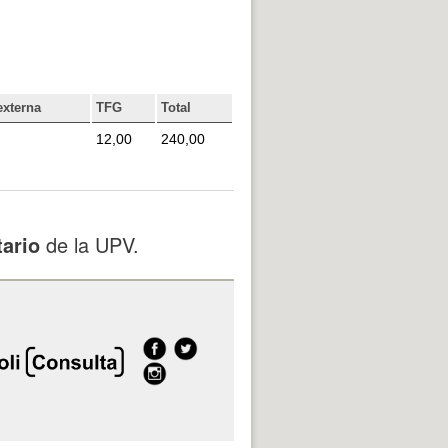
externa
TFG
Total
12,00
240,00
tario
de la UPV.