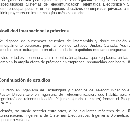
especialidades: Sistemas de Telecomunicación, Telemática, Electrónica y S
permite ocupar puestos en los equipos directivos de empresas privadas o ins
irigir proyectos en las tecnologías más avanzadas.
Movilidad internacional y prácticas
Se dispone de numerosos acuerdos de intercambio y doble titulación 
principalmente europeas, pero también de Estados Unidos, Canadá, Austral
studios en el extranjero o en otras ciudades españolas mediante programas 
Estos estudios tienen una clara orientación aplicada, que se plasma en las 
como en la amplia oferta de prácticas en empresas, reconocidas con hasta 
Continuación de estudios
El Grado en Ingeniería de Tecnologías y Servicios de Telecomunicación es
Máster Universitario en Ingeniería de Telecomunicación, que habilita para e
ingeniero/a de telecomunicación. Y juntos (grado + máster) forman el Pr
(PARS).
Además, se puede acceder entre otros, a los siguientes másteres de la 
Comunicación; Ingeniería de Sistemas Electrónicos; Ingeniería Biomédica;
ngeniería Acústica.