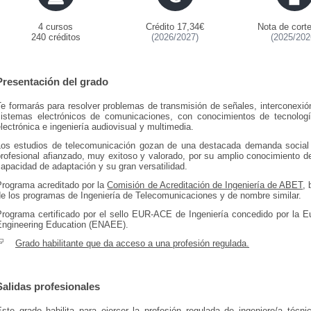
4 cursos
Crédito 17,34€
Nota de corte
240 créditos
(2026/2027)
(2025/202
Presentación del grado
Te formarás para resolver problemas de transmisión de señales, interconexi
sistemas electrónicos de comunicaciones, con conocimientos de tecnologí
lectrónica e ingeniería audiovisual y multimedia.
Los estudios de telecomunicación gozan de una destacada demanda social 
profesional afianzado, muy exitoso y valorado, por su amplio conocimiento d
apacidad de adaptación y su gran versatilidad.
Programa acreditado por la
Comisión de Acreditación de Ingeniería de ABET
, 
de los programas de Ingeniería de Telecomunicaciones y de nombre similar.
Programa certificado por el sello EUR-ACE de Ingeniería concedido por la Eu
Engineering Education (ENAEE).
Grado habilitante que da acceso a una profesión regulada.
Salidas profesionales
Este grado habilita para ejercer la profesión regulada de ingeniero/a téc