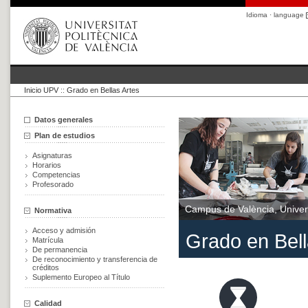
Idioma · language
Inicio UPV
::
Grado en Bellas Artes
Datos generales
Plan de estudios
Asignaturas
Horarios
Competencias
Profesorado
Campus de València, Univers
Normativa
Acceso y admisión
Grado en Bell
Matrícula
De permanencia
De reconocimiento y transferencia de
créditos
Suplemento Europeo al Título
Calidad