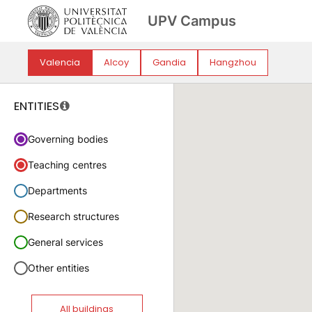
UPV Campus
Valencia
Alcoy
Gandia
Hangzhou
ENTITIES
Governing bodies
Teaching centres
Departments
Research structures
General services
Other entities
All buildings