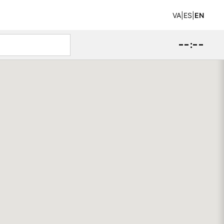
VA
|
ES
|
EN
--:--