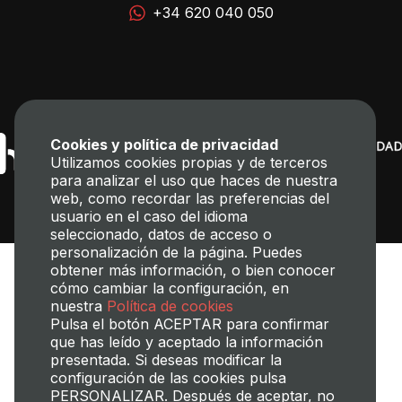
+34 620 040 050
Cookies y política de privacidad
Utilizamos cookies propias y de terceros
para analizar el uso que haces de nuestra
web, como recordar las preferencias del
usuario en el caso del idioma
seleccionado, datos de acceso o
personalización de la página. Puedes
obtener más información, o bien conocer
cómo cambiar la configuración, en
nuestra
Política de cookies
Pulsa el botón ACEPTAR para confirmar
que has leído y aceptado la información
presentada. Si deseas modificar la
Transparencia
Perfil del contratante
Mapa web
Aviso legal
configuración de las cookies pulsa
Política de cookies
Política de privacidad
Gestión de Cookies
PERSONALIZAR. Después de aceptar, no