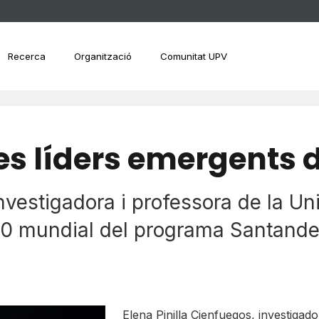
Recerca
Organització
Comunitat UPV
nes líders emergents 
nvestigadora i professora de la Uni
p 50 mundial del programa Santan
Elena Pinilla Cienfuegos, investigado