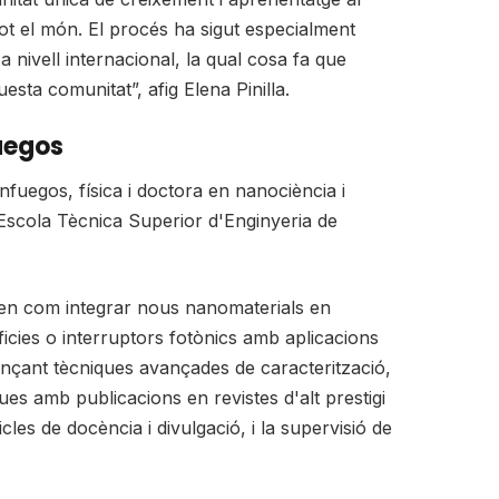
tot el món. El procés ha sigut especialment
 nivell internacional, la qual cosa fa que
sta comunitat”, afig Elena Pinilla.
fuegos
nfuegos, física i doctora en nanociència i
'Escola Tècnica Superior d'Enginyeria de
guen com integrar nous nanomaterials en
ficies o interruptors fotònics amb aplicacions
ançant tècniques avançades de caracterització,
s amb publicacions en revistes d'alt prestigi
les de docència i divulgació, i la supervisió de