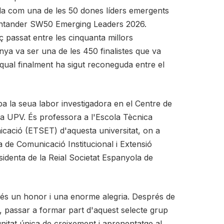
da com una de les 50 dones líders emergents
Santander SW50 Emerging Leaders 2026.
 passat entre les cinquanta millors
ya va ser una de les 450 finalistes que va
a qual finalment ha sigut reconeguda entre el
a la seua labor investigadora en el Centre de
a UPV. És professora a l'Escola Tècnica
cació (ETSET) d'aquesta universitat, on a
 de Comunicació Institucional i Extensió
esidenta de la Reial Societat Espanyola de
és un honor i una enorme alegria. Després de
, passar a formar part d'aquest selecte grup
nitat única de creixement i aprenentatge al