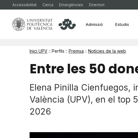
Accessibilitat
Cerca
Emergències
Directori
Admissió
Estudis
Inici UPV
:: Perfils ::
Premsa
::
Notícies de la web
Entre les 50 do
Elena Pinilla Cienfuegos, i
València (UPV), en el to
2026