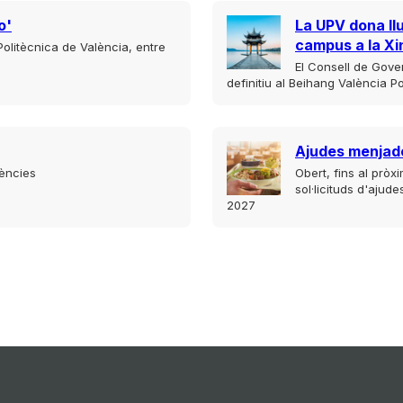
o'
La UPV dona ll
campus a la Xi
 Politècnica de València, entre
El Consell de Gove
definitiu al Beihang València Po
Ajudes menjad
iències
Obert, fins al pròx
sol·licituds d'ajud
2027