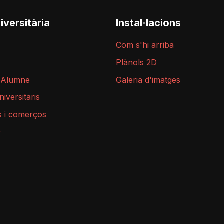
iversitària
Instal·lacions
Com s'hi arriba
a
Plànols 2D
l'Alumne
Galeria d'imatges
niversitaris
s i comerços
9