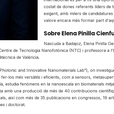
costat de dones referents líders de 
exigent, amb milers de candidatures a
valore encara més formar part d'aque
Sobre Elena Pinilla Cien
Nascuda a Badajoz, Elena Pinilla Cie
 Centre de Tecnologia Nanofotònica (NTC) i professora a l
itècnica de València.
 (“Photonic and Innovative Nanomaterials Lab”), on investi
 fer-los més versàtils i eficients, com a sensors, metasuper
a, estudia fenòmens en la nanoescala en biomaterials mitj
ta amb una producció de més de 40 contribucions científique
als, així com més de 35 publicacions en congressos, 19 artic
es i doctorat.