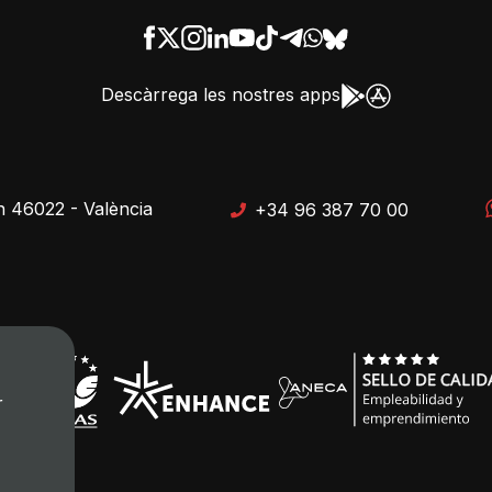
Descàrrega les nostres apps
n 46022 - València
+34 96 387 70 00
r