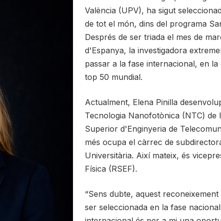
València (UPV), ha sigut selecciona
de tot el món, dins del programa 
Després de ser triada el mes de març
d'Espanya, la investigadora extremen
passar a la fase internacional, en l
top 50 mundial.
Actualment, Elena Pinilla desenvolup
Tecnologia Nanofotònica (NTC) de l
Superior d'Enginyeria de Telecomuni
més ocupa el càrrec de subdirectora
Universitària. Així mateix, és vicepr
Física (RSEF).
“Sens dubte, aquest reconeixement 
ser seleccionada en la fase nacional
internacional és per a mi una oportu