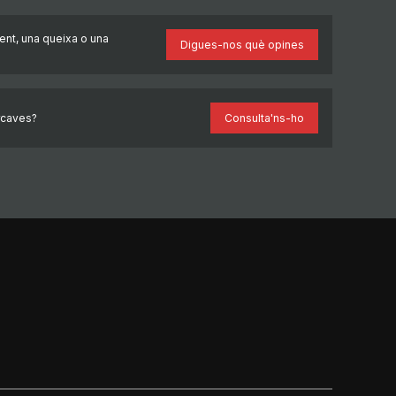
ent, una queixa o una
Digues-nos què opines
rcaves?
Consulta'ns-ho