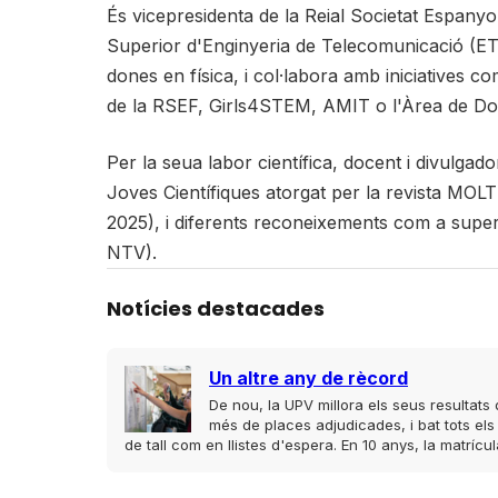
És vicepresidenta de la Reial Societat Espanyol
Superior d'Enginyeria de Telecomunicació (ETSIT
dones en física, i col·labora amb iniciatives co
de la RSEF, Girls4STEM, AMIT o l'Àrea de Don
Per la seua labor científica, docent i divulga
Joves Científiques atorgat per la revista MO
2025), i diferents reconeixements com a superv
NTV).
Notícies destacades
Un altre any de rècord
De nou, la UPV millora els seus resultat
més de places adjudicades, i bat tots els
de tall com en llistes d'espera. En 10 anys, la matrí