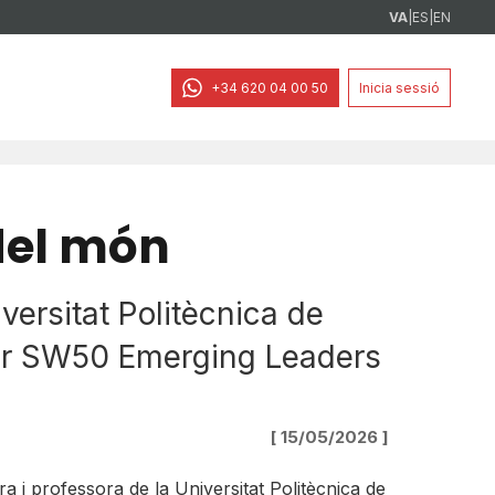
VA
|
ES
|
EN
+34 620 04 00 50
Inicia sessió
del món
versitat Politècnica de
der SW50 Emerging Leaders
[ 15/05/2026 ]
ra i professora de la Universitat Politècnica de