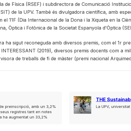
a de Física (RSEF) i subdirectora de Comunicació Institucio
) de la UPV. També és divulgadora científica, amb especial 
m el 11F (Dia Internacional de la Dona i la Xiqueta en la Cièn
a, Òptica i Fotònica de la Societat Espanyola d'Òptica (
dora ha sigut reconeguda amb diversos premis, com el 1r pr
LT INTERESSANT (2019), diversos premis docents com a mill
isora de treballs de fi de màster (premi nacional Arquimed
THE Sustainabi
s de preinscripció, amb un 3,2%
La UPV, universita
 seus registres tant en notes
cula ha augmentat un 33,2%