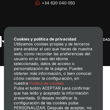
+34 620 040 050
Cookies y política de privacidad
Utilizamos cookies propias y de terceros
para analizar el uso que haces de nuestra
web, como recordar las preferencias del
usuario en el caso del idioma
seleccionado, datos de acceso o
personalización de la página. Puedes
obtener más información, o bien conocer
cómo cambiar la configuración, en
nuestra
Política de cookies
Pulsa el botón ACEPTAR para confirmar
que has leído y aceptado la información
presentada. Si deseas modificar la
Transparencia
Perfil del contratante
Mapa web
Aviso legal
configuración de las cookies pulsa
Política de cookies
Política de privacidad
Gestión de Cookies
PERSONALIZAR. Después de aceptar, no