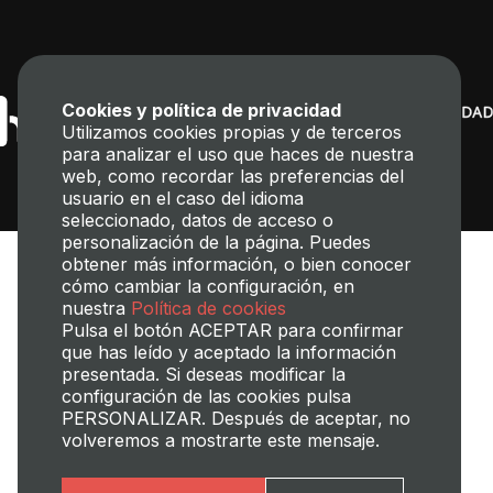
Cookies y política de privacidad
Utilizamos cookies propias y de terceros
para analizar el uso que haces de nuestra
web, como recordar las preferencias del
usuario en el caso del idioma
seleccionado, datos de acceso o
personalización de la página. Puedes
obtener más información, o bien conocer
cómo cambiar la configuración, en
nuestra
Política de cookies
Pulsa el botón ACEPTAR para confirmar
que has leído y aceptado la información
presentada. Si deseas modificar la
Transparencia
Perfil del contratante
Mapa web
Aviso legal
configuración de las cookies pulsa
Política de cookies
Política de privacidad
Gestión de Cookies
PERSONALIZAR. Después de aceptar, no
volveremos a mostrarte este mensaje.
©2025 Universitat Politècnica de València
Esenciales