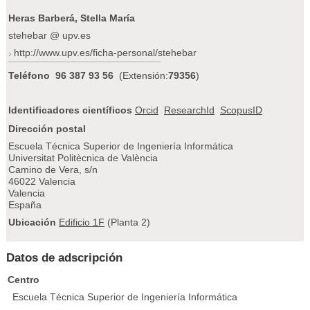
Heras Barberá, Stella María
stehebar @ upv.es
http://www.upv.es/ficha-personal/stehebar
Teléfono
96 387 93 56
(Extensión:
79356
)
Identificadores científicos
Orcid
ResearchId
ScopusID
Dirección postal
Escuela Técnica Superior de Ingeniería Informática
Universitat Politècnica de València
Camino de Vera, s/n
46022 Valencia
Valencia
España
Ubicación
Edificio 1F
(Planta 2)
Datos de adscripción
Centro
Escuela Técnica Superior de Ingeniería Informática