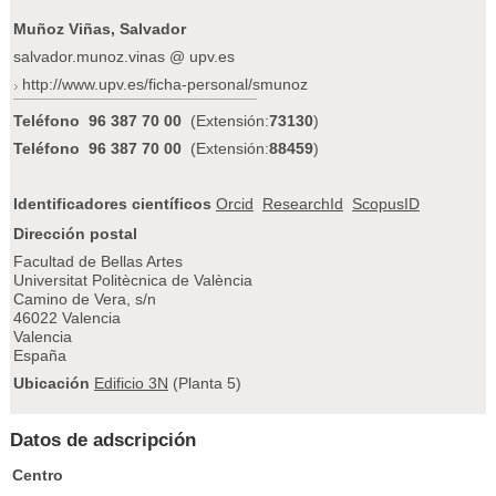
Muñoz Viñas, Salvador
salvador.munoz.vinas @ upv.es
http://www.upv.es/ficha-personal/smunoz
Teléfono
96 387 70 00
(Extensión:
73130
)
Teléfono
96 387 70 00
(Extensión:
88459
)
Identificadores científicos
Orcid
ResearchId
ScopusID
Dirección postal
Facultad de Bellas Artes
Universitat Politècnica de València
Camino de Vera, s/n
46022 Valencia
Valencia
España
Ubicación
Edificio 3N
(Planta 5)
Datos de adscripción
Centro