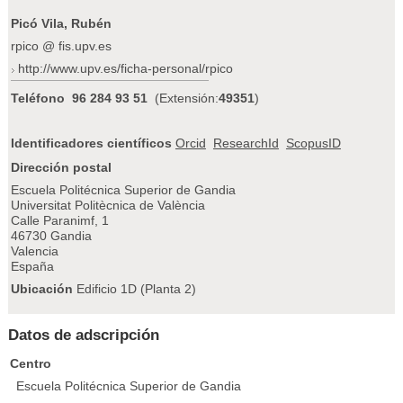
Picó Vila, Rubén
rpico @ fis.upv.es
http://www.upv.es/ficha-personal/rpico
Teléfono
96 284 93 51
(Extensión:
49351
)
Identificadores científicos
Orcid
ResearchId
ScopusID
Dirección postal
Escuela Politécnica Superior de Gandia
Universitat Politècnica de València
Calle Paranimf, 1
46730 Gandia
Valencia
España
Ubicación
Edificio 1D (Planta 2)
Datos de adscripción
Centro
Escuela Politécnica Superior de Gandia