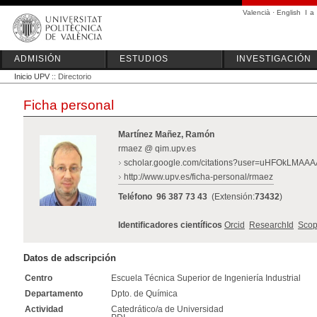
Valencià
·
English
I
a
ADMISIÓN
ESTUDIOS
INVESTIGACIÓN
Inicio UPV
:: Directorio
Ficha personal
Martínez Mañez, Ramón
rmaez @ qim.upv.es
scholar.google.com/citations?user=uHFOkLMAAA
http://www.upv.es/ficha-personal/rmaez
Teléfono
96 387 73 43
(Extensión:
73432
)
Identificadores científicos
Orcid
ResearchId
Scop
Datos de adscripción
Centro
Escuela Técnica Superior de Ingeniería Industrial
Departamento
Dpto. de Química
Actividad
Catedrático/a de Universidad