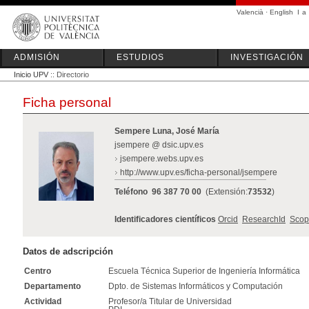
Valencià
·
English
I
a
ADMISIÓN
ESTUDIOS
INVESTIGACIÓN
Inicio UPV
:: Directorio
Ficha personal
Sempere Luna, José María
jsempere @ dsic.upv.es
jsempere.webs.upv.es
http://www.upv.es/ficha-personal/jsempere
Teléfono
96 387 70 00
(Extensión:
73532
)
Identificadores científicos
Orcid
ResearchId
Scop
Datos de adscripción
Centro
Escuela Técnica Superior de Ingeniería Informática
Departamento
Dpto. de Sistemas Informáticos y Computación
Actividad
Profesor/a Titular de Universidad