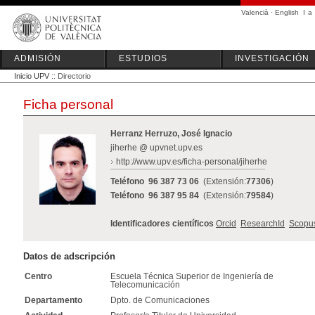
Valencià
·
English
I
a
ADMISIÓN
ESTUDIOS
INVESTIGACIÓN
Inicio UPV
:: Directorio
Ficha personal
Herranz Herruzo, José Ignacio
jiherhe @ upvnet.upv.es
http://www.upv.es/ficha-personal/jiherhe
Teléfono
96 387 73 06
(Extensión:
77306
)
Teléfono
96 387 95 84
(Extensión:
79584
)
Identificadores científicos
Orcid
ResearchId
Scopu
Datos de adscripción
Centro
Escuela Técnica Superior de Ingeniería de
Telecomunicación
Departamento
Dpto. de Comunicaciones