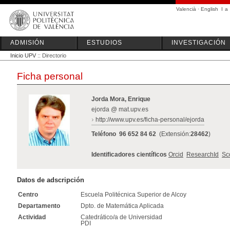
Valencià
·
English
I
a
ADMISIÓN
ESTUDIOS
INVESTIGACIÓN
Inicio UPV
:: Directorio
Ficha personal
Jorda Mora, Enrique
ejorda @ mat.upv.es
http://www.upv.es/ficha-personal/ejorda
Teléfono
96 652 84 62
(Extensión:
28462
)
Identificadores científicos
Orcid
ResearchId
Sc
Datos de adscripción
Centro
Escuela Politécnica Superior de Alcoy
Departamento
Dpto. de Matemática Aplicada
Actividad
Catedrático/a de Universidad
PDI