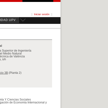
::
Iniciar sesión
::
IDAD UPV
al
 Superior de Ingeniería
el Medio Natural
itècnica de València
, s/n
icio 3B
(Planta 2)
ía Y Ciencias Sociales
igación de Economía Internacional y