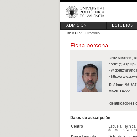
ADMISIÓN
ESTUDIOS
Inicio UPV
:: Directorio
Ficha personal
Ortiz Miranda, D
dortiz @ esp.upv
@dortizmirand
http://www.upv.e
Teléfono
96 387
Móvil
14722
Identificadores 
Datos de adscripción
Centro
Escuela Técnica 
del Medio Natura
Departamento
Dpto. de Economí