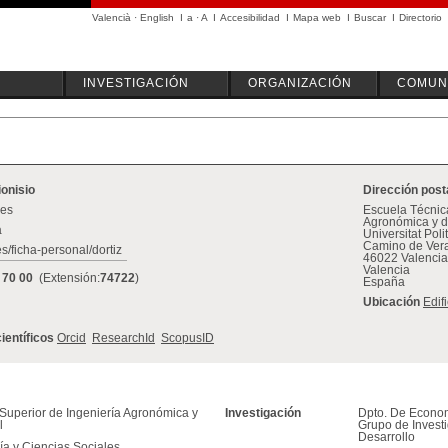
Valencià
·
English
I
a
·
A
I
Accesibilidad
I
Mapa web
I
Buscar
I
Directorio
INVESTIGACIÓN
ORGANIZACIÓN
COMUN
ionisio
Dirección post
.es
Escuela Técnica
Agronómica y d
a
Universitat Pol
Camino de Vera
s/ficha-personal/dortiz
46022 Valencia
Valencia
 70 00
(Extensión:
74722
)
España
Ubicación
Edif
científicos
Orcid
ResearchId
ScopusID
Superior de Ingeniería Agronómica y
Investigación
Dpto. De Econom
l
Grupo de Invest
Desarrollo
a y Ciencias Sociales