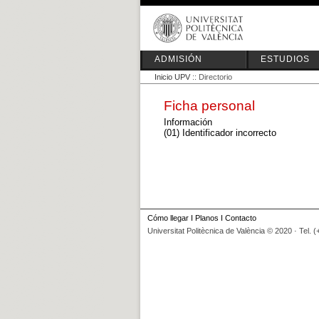
ADMISIÓN
ESTUDIOS
Inicio UPV
:: Directorio
Ficha personal
Información
(01) Identificador incorrecto
Cómo llegar
I
Planos
I
Contacto
Universitat Politècnica de València © 2020 · Tel. 