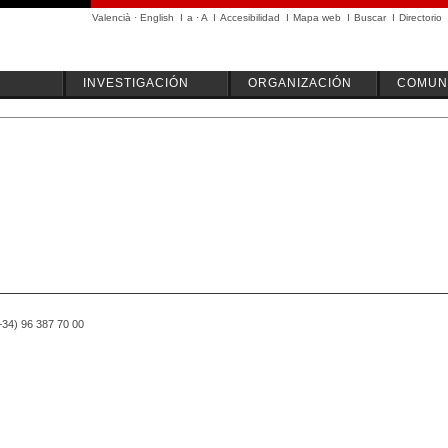
Valencià
·
English
I
a
·
A
I
Accesibilidad
I
Mapa web
I
Buscar
I
Directorio
INVESTIGACIÓN
ORGANIZACIÓN
COMUN
(+34) 96 387 70 00