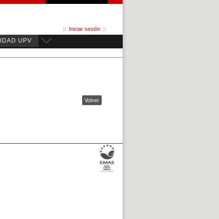
::
Iniciar sesión
::
IDAD UPV
Volver