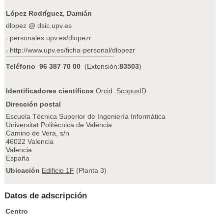
López Rodríguez, Damián
dlopez @ dsic.upv.es
personales.upv.es/dlopezr
http://www.upv.es/ficha-personal/dlopezr
Teléfono
96 387 70 00
(Extensión:
83503
)
Identificadores científicos
Orcid
ScopusID
Dirección postal
Escuela Técnica Superior de Ingeniería Informática
Universitat Politècnica de València
Camino de Vera, s/n
46022 Valencia
Valencia
España
Ubicación
Edificio 1F
(Planta 3)
Datos de adscripción
Centro