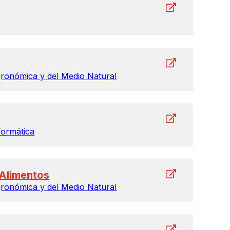
gronómica y del Medio Natural
formática
de 1.000 universidades de 92
 Alimentos
es tienen convenio con la UPV
gronómica y del Medio Natural