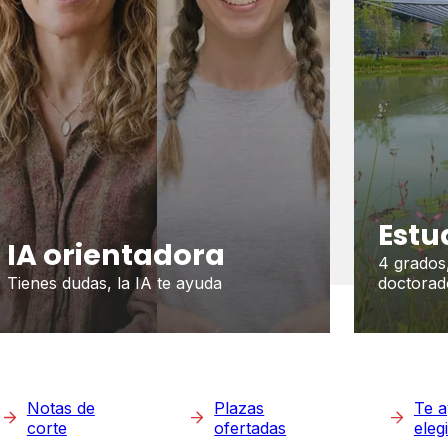
Estu
IA orientadora
4 grados
Tienes dudas, la IA te ayuda
doctorad
Notas de
Plazas
Te 
corte
ofertadas
eleg