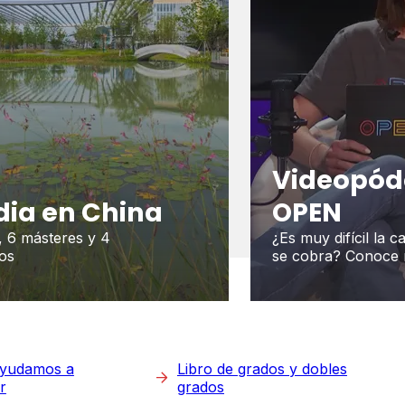
Videopód
dia en China
OPEN
, 6 másteres y 4
¿Es muy difícil la 
os
se cobra? Conoce 
ayudamos a
Libro de grados y dobles
ir
grados