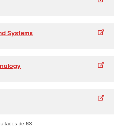
nd Systems
hnology
sultados de
63