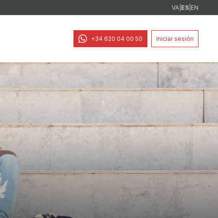
VA
|
ES
|
EN
+34 620 04 00 50
Iniciar sesión