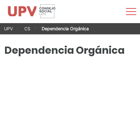
Most
men
Saltar
UPV
CS
Dependencia Orgánica
al
contenido
Dependencia Orgánica