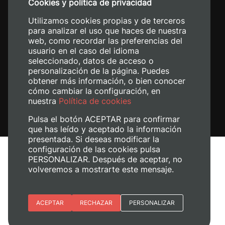
Cookies y política de privacidad
+34 620 04 00 50
Utilizamos cookies propias y de terceros
para analizar el uso que haces de nuestra
web, como recordar las preferencias del
usuario en el caso del idioma
seleccionado, datos de acceso o
personalización de la página. Puedes
obtener más información, o bien conocer
cómo cambiar la configuración, en
nuestra
Política de cookies
Pulsa el botón ACEPTAR para confirmar
que has leído y aceptado la información
presentada. Si deseas modificar la
configuración de las cookies pulsa
Aviso legal
PERSONALIZAR. Después de aceptar, no
Política de cookies
volveremos a mostrarte este mensaje.
Política de privacidad
Gestionar cookies
Esenciales
ACEPTAR
RECHAZAR
PERSONALIZAR
© 2026
Universitat Politècnica de València
Preferencias del sitio (idioma)