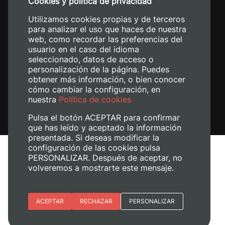
Cookies y política de privacidad
+34 620 04 00 50
Utilizamos cookies propias y de terceros
para analizar el uso que haces de nuestra
web, como recordar las preferencias del
usuario en el caso del idioma
seleccionado, datos de acceso o
personalización de la página. Puedes
obtener más información, o bien conocer
cómo cambiar la configuración, en
nuestra
Política de cookies
Pulsa el botón ACEPTAR para confirmar
que has leído y aceptado la información
presentada. Si deseas modificar la
configuración de las cookies pulsa
Aviso legal
PERSONALIZAR. Después de aceptar, no
Política de cookies
volveremos a mostrarte este mensaje.
Política de privacidad
Gestionar cookies
Esenciales
ACEPTAR
RECHAZAR
PERSONALIZAR
© 2026
Universitat Politècnica de València
Preferencias del sitio (idioma)