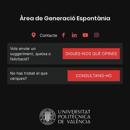
Àrea de Generació Espontània
Contacte
Vols enviar un
DIGUES-NOS QUÈ OPINES
suggeriment, queixa o
felicitació?
No has trobat el que
CONSULTA'NS-HO
cerques?