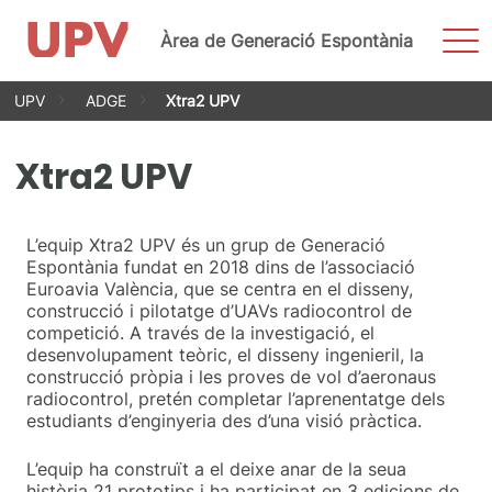
Most
Àrea de Generació Espontània
men
Vés
UPV
ADGE
Xtra2 UPV
al
contingut
Xtra2 UPV
L’equip Xtra2 UPV és un grup de Generació
Espontània fundat en 2018 dins de l’associació
Euroavia València, que se centra en el disseny,
construcció i pilotatge d’UAVs radiocontrol de
competició. A través de la investigació, el
desenvolupament teòric, el disseny ingenieril, la
construcció pròpia i les proves de vol d’aeronaus
radiocontrol, pretén completar l’aprenentatge dels
estudiants d’enginyeria des d’una visió pràctica.
L’equip ha construït a el deixe anar de la seua
història 21 prototips i ha participat en 3 edicions de