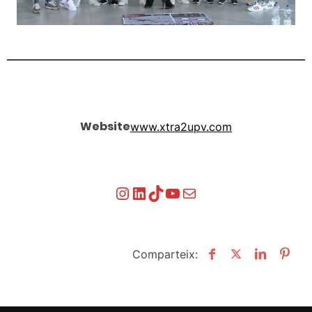
Website
www.xtra2upv.com
Instagram
LinkedIn
TikTok
YouTube
Mail
Comparteix: