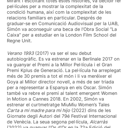
Mirant i escoltant totes estes històries, va decidir fer
pel·lícules per a mostrar la complexitat de la
condició humana, així com la complexitat de les
relacions familiars en particular. Després de
graduar-se en Comunicació Audiovisual per la UAB,
Simón va aconseguir una beca de l’Obra Social “La
Caixa” per a estudiar en la London Film School del
Regne Unit.
Verano 1993
(2017) va ser el seu debut
autobiogràfic. Es va estrenar en la Berlinale 2017 on
va guanyar el Premi a la Millor Pel·lícula i el Gran
Premi Kplus de Generació. La pel·lícula ha arreplegat
més de 30 premis a tot el món i li va meréixer el
Goya al Millor director novell, a més de ser triada
per a representar a Espanya en els Oscar. Simón
també va rebre el premi al talent emergent Women
in Motion a Cannes 2018. En 2002, Simón va
estrenar el curtmetratge MiuMiu Women’s Tales
Carta a mi madre para mi hijo
(2022) dins de les
Giornate degli Autori del 79é Festival Internacional
de Venècia. La seua segona pel·lícula,
Alcarràs
(2022) va guanyar l’Os d’Or en la 72a Edició del