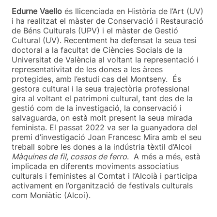
Edurne Vaello
és llicenciada en Història de l’Art (UV)
i ha realitzat el màster de Conservació i Restauració
de Béns Culturals (UPV) i el màster de Gestió
Cultural (UV). Recentment ha defensat la seua tesi
doctoral a la facultat de Ciències Socials de la
Universitat de València al voltant la representació i
representativitat de les dones a les àrees
protegides, amb l’estudi cas del Montseny. És
gestora cultural i la seua trajectòria professional
gira al voltant el patrimoni cultural, tant des de la
gestió com de la investigació, la conservació i
salvaguarda, on està molt present la seua mirada
feminista. El passat 2022 va ser la guanyadora del
premi d’investigació Joan Francesc Mira amb el seu
treball sobre les dones a la indústria tèxtil d’Alcoi
Màquines de fil, cossos de ferro
. A més a més, està
implicada en diferents moviments associatius
culturals i feministes al Comtat i l’Alcoià i participa
activament en l’organització de festivals culturals
com Moniàtic (Alcoi).