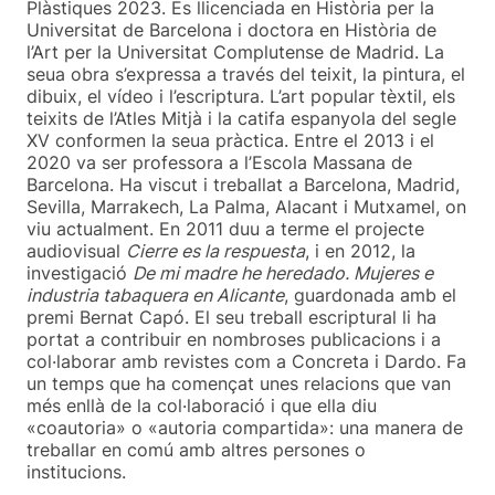
Plàstiques 2023. És llicenciada en Història per la
Universitat de Barcelona i doctora en Història de
l’Art per la Universitat Complutense de Madrid. La
seua obra s’expressa a través del teixit, la pintura, el
dibuix, el vídeo i l’escriptura. L’art popular tèxtil, els
teixits de l’Atles Mitjà i la catifa espanyola del segle
XV conformen la seua pràctica. Entre el 2013 i el
2020 va ser professora a l’Escola Massana de
Barcelona. Ha viscut i treballat a Barcelona, Madrid,
Sevilla, Marrakech, La Palma, Alacant i Mutxamel, on
viu actualment. En 2011 duu a terme el projecte
audiovisual
Cierre es la respuesta
, i en 2012, la
investigació
De mi madre he heredado. Mujeres e
industria tabaquera en Alicante
, guardonada amb el
premi Bernat Capó. El seu treball escriptural li ha
portat a contribuir en nombroses publicacions i a
col·laborar amb revistes com a Concreta i Dardo. Fa
un temps que ha començat unes relacions que van
més enllà de la col·laboració i que ella diu
«coautoria» o «autoria compartida»: una manera de
treballar en comú amb altres persones o
institucions.