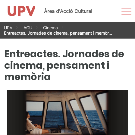
Most
Àrea d'Acció Cultural
men
Vés
UPV
ACU
Cinema
al
Entreactes. Jornades de cinema, pensament i memòr…
contingut
Entreactes. Jornades de
cinema, pensament i
memòria