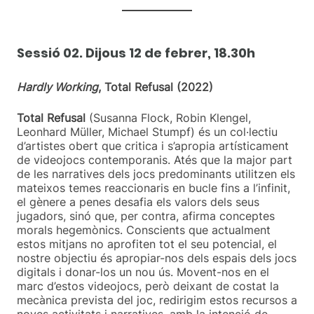
Sessió 02. Dijous 12 de febrer, 18.30h
Hardly Working
, Total Refusal (2022)
Total Refusal
(Susanna Flock, Robin Klengel,
Leonhard Müller, Michael Stumpf) és un col·lectiu
d’artistes obert que critica i s’apropia artísticament
de videojocs contemporanis. Atés que la major part
de les narratives dels jocs predominants utilitzen els
mateixos temes reaccionaris en bucle fins a l’infinit,
el gènere a penes desafia els valors dels seus
jugadors, sinó que, per contra, afirma conceptes
morals hegemònics. Conscients que actualment
estos mitjans no aprofiten tot el seu potencial, el
nostre objectiu és apropiar-nos dels espais dels jocs
digitals i donar-los un nou ús. Movent-nos en el
marc d’estos videojocs, però deixant de costat la
mecànica prevista del joc, redirigim estos recursos a
noves activitats i narratives, amb la intenció de