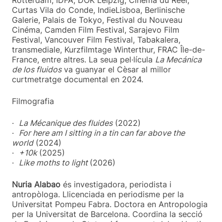
Curtas Vila do Conde, IndieLisboa, Berlinische
Galerie, Palais de Tokyo, Festival du Nouveau
Cinéma, Camden Film Festival, Sarajevo Film
Festival, Vancouver Film Festival, Tabakalera,
transmediale, Kurzfilmtage Winterthur, FRAC Île-de-
France, entre altres. La seua pel·lícula
La Mecánica
de los fluidos
va guanyar el Cèsar al millor
curtmetratge documental en 2024.
Filmografia
·
La Mécanique des fluides
(2022)
·
For here am I sitting in a tin can far above the
world
(2024)
·
+10k
(2025)
·
Like moths to light
(2026)
Nuria Alabao
és investigadora, periodista i
antropòloga. Llicenciada en periodisme per la
Universitat Pompeu Fabra. Doctora en Antropologia
per la Universitat de Barcelona. Coordina la secció