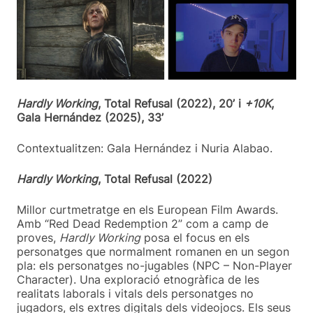
Hardly Working
, Total Refusal (2022), 20’ i
+10K
,
Gala Hernández (2025), 33’
Contextualitzen: Gala Hernández i Nuria Alabao.
Hardly Working
, Total Refusal (2022)
Millor curtmetratge en els European Film Awards.
Amb “Red Dead Redemption 2” com a camp de
proves,
Hardly Working
posa el focus en els
personatges que normalment romanen en un segon
pla: els personatges no-jugables (NPC – Non-Player
Character). Una exploració etnogràfica de les
realitats laborals i vitals dels personatges no
jugadors, els extres digitals dels videojocs. Els seus