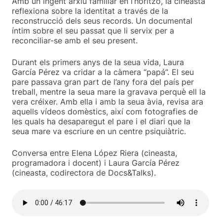
Amb un ingent arxiu familiar en l’horitzó, la cineasta
reflexiona sobre la identitat a través de la
reconstrucció dels seus records. Un documental
íntim sobre el seu passat que li servix per a
reconciliar-se amb el seu present.
Durant els primers anys de la seua vida, Laura
García Pérez va cridar a la càmera “papá”. El seu
pare passava gran part de l’any fora del país per
treball, mentre la seua mare la gravava perquè ell la
vera créixer. Amb ella i amb la seua àvia, revisa ara
aquells vídeos domèstics, així com fotografies de
les quals ha desaparegut el pare i el diari que la
seua mare va escriure en un centre psiquiàtric.
Conversa entre Elena López Riera (cineasta,
programadora i docent) i Laura García Pérez
(cineasta, codirectora de Docs&Talks).