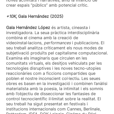
crear espais “públics” amb potencial crític.
+10K
, Gala Hernández (2025)
Gala Hernández López
és artista, cineasta i
investigadora. La seua pràctica interdisciplinària
combina el cinema amb la creació de
videoinstal·lacions,
performances
i publicacions. El
seu treball analitza críticament els nous modes de
subjetivació produïts pel capitalisme computacional.
Examina els imaginaris que circulen en les
comunitats virtuals, els desitjos vehiculats per les
tecnologies disruptives i les noves tecno-utopies
reaccionàries com a ficcions compartides que
poblen el nostre inconscient col·lectiu. Les seues
obres es basen en la investigació i combinen l’anàlisi
materialista amb la poesia, la intimitat i els somnis
amb l’objectiu de disseccionar les fantasies de
control tecnocientífic il·limitat sobre la realitat. El
seu treball ha sigut presentat en festivals i
institucions internacionals com Cannes, Berlinale,
Rotterdam, IDFA, DOK Leipzig, Cinéma du Réel,