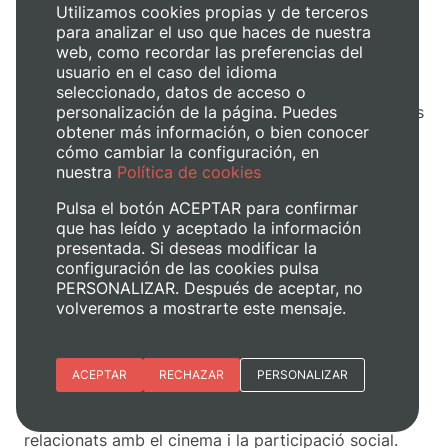
Utilizamos cookies propias y de terceros
El taller està dirigit per
Cinema per venir
, col·lectiu
para analizar el uso que haces de nuestra
que des de 2013 genera diverses accions
web, como recordar las preferencias del
relacionades amb el cinema i la imatge
usuario en el caso del idioma
contemporània, tant en la programació i curadoría
seleccionado, datos de acceso o
com en la creació i articulació de laboratoris i tallers
personalización de la página. Puedes
d’aprenentatge i intercanvi. És un col·lectiu mutable
obtener más información, o bien conocer
en el qual diferents persones col·laboren en funció
cómo cambiar la configuración, en
del context i la proposta.
nuestra
Política de cookies
Pulsa el botón ACEPTAR para confirmar
Imparteixen aquest taller Mar Reykjavik i Miguel
que has leído y aceptado la información
Ángel Baixauli.
presentada. Si deseas modificar la
configuración de las cookies pulsa
Mar és artista, Màster en MasterLav ‘Laboratori de
PERSONALIZAR. Después de aceptar, no
creació audiovisual contemporània’ i grau en Belles
volveremos a mostrarte este mensaje.
Arts per la Universitat Politècnica de València.
Compagina la seua pràctica artística amb la
didàctica. Miguel Ángel és cineasta, curador,
Esenciales
ACEPTAR
RECHAZAR
PERSONALIZAR
educador i investigador. Ha realitzat dos
llargmetratges i nombrosos mediometrajes
Preferencias del sitio (idioma)
documentals i ha impartit gran quantitat de tallers
relacionats amb el cinema i la participació social.
Analítica