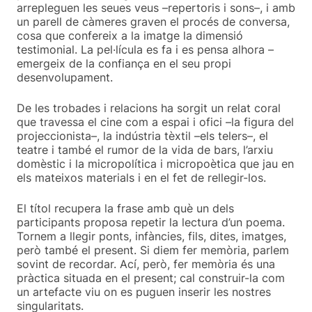
arrepleguen les seues veus –repertoris i sons–, i amb
un parell de càmeres graven el procés de conversa,
cosa que confereix a la imatge la dimensió
testimonial. La pel·lícula es fa i es pensa alhora –
emergeix de la confiança en el seu propi
desenvolupament.
De les trobades i relacions ha sorgit un relat coral
que travessa el cine com a espai i ofici –la figura del
projeccionista–, la indústria tèxtil –els telers–, el
teatre i també el rumor de la vida de bars, l’arxiu
domèstic i la micropolítica i micropoètica que jau en
els mateixos materials i en el fet de rellegir-los.
El títol recupera la frase amb què un dels
participants proposa repetir la lectura d’un poema.
Tornem a llegir ponts, infàncies, fils, dites, imatges,
però també el present. Si diem fer memòria, parlem
sovint de recordar. Ací, però, fer memòria és una
pràctica situada en el present; cal construir-la com
un artefacte viu on es puguen inserir les nostres
singularitats.