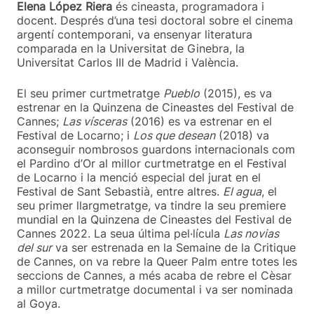
Elena López Riera
és cineasta, programadora i
docent. Després d’una tesi doctoral sobre el cinema
argentí contemporani, va ensenyar literatura
comparada en la Universitat de Ginebra, la
Universitat Carlos III de Madrid i València.
El seu primer curtmetratge
Pueblo
(2015), es va
estrenar en la Quinzena de Cineastes del Festival de
Cannes;
Las vísceras
(2016) es va estrenar en el
Festival de Locarno; i
Los que desean
(2018) va
aconseguir nombrosos guardons internacionals com
el Pardino d’Or al millor curtmetratge en el Festival
de Locarno i la menció especial del jurat en el
Festival de Sant Sebastià, entre altres.
El agua
, el
seu primer llargmetratge, va tindre la seu premiere
mundial en la Quinzena de Cineastes del Festival de
Cannes 2022. La seua última pel·lícula
Las novias
del sur
va ser estrenada en la Semaine de la Critique
de Cannes, on va rebre la Queer Palm entre totes les
seccions de Cannes, a més acaba de rebre el Cèsar
a millor curtmetratge documental i va ser nominada
al Goya.