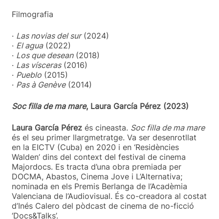
Filmografia
·
Las novias del sur
(2024)
·
El agua
(2022)
·
Los que desean
(2018)
·
Las vísceras
(2016)
·
Pueblo
(2015)
·
Pas à Genève
(2014)
Soc filla de ma mare
, Laura García Pérez (2023)
Laura García Pérez
és cineasta.
Soc filla de ma mare
és el seu primer llargmetratge. Va ser desenrotllat
en la EICTV (Cuba) en 2020 i en ‘Residències
Walden’ dins del context del festival de cinema
Majordocs. Es tracta d’una obra premiada per
DOCMA, Abastos, Cinema Jove i L’Alternativa;
nominada en els Premis Berlanga de l’Acadèmia
Valenciana de l’Audiovisual. És co-creadora al costat
d’Inés Calero del pòdcast de cinema de no-ficció
‘Docs&Talks’.