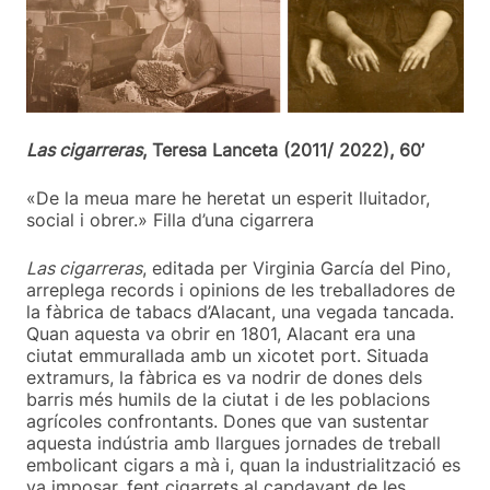
Las cigarreras
, Teresa Lanceta (2011/ 2022), 60’
«De la meua mare he heretat un esperit lluitador,
social i obrer.» Filla d’una cigarrera
Las cigarreras
, editada per Virginia García del Pino,
arreplega records i opinions de les treballadores de
la fàbrica de tabacs d’Alacant, una vegada tancada.
Quan aquesta va obrir en 1801, Alacant era una
ciutat emmurallada amb un xicotet port. Situada
extramurs, la fàbrica es va nodrir de dones dels
barris més humils de la ciutat i de les poblacions
agrícoles confrontants. Dones que van sustentar
aquesta indústria amb llargues jornades de treball
embolicant cigars a mà i, quan la industrialització es
va imposar, fent cigarrets al capdavant de les