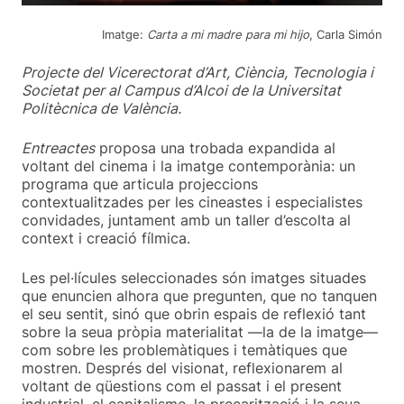
Imatge:
Carta a mi madre para mi hi
jo
, Carla Simón
Projecte del Vicerectorat d’Art, Ciència, Tecnologia i
Societat per al Campus d’Alcoi de la Universitat
Politècnica de València.
Entreactes
proposa una trobada expandida al
voltant del cinema i la imatge contemporània: un
programa que articula projeccions
contextualitzades per les cineastes i especialistes
convidades, juntament amb un taller d’escolta al
context i creació fílmica.
Les pel·lícules seleccionades són imatges situades
que enuncien alhora que pregunten, que no tanquen
el seu sentit, sinó que obrin espais de reflexió tant
sobre la seua pròpia materialitat —la de la imatge—
com sobre les problemàtiques i temàtiques que
mostren. Després del visionat, reflexionarem al
voltant de qüestions com el passat i el present
industrial, el capitalisme, la precarització i la seua