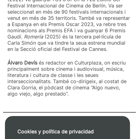
Festival Internacional de Cinema de Berlín. Va ser
seleccionat en més de 90 festivals internacionals i
venut en més de 35 territoris. També va representar
a Espanya en els Premis Oscar 2023, va rebre tres
nominacions als Premis EFA i va guanyar 6 Premis
Gaudí.
Romería
(2025) és la tercera pel·lícula de
Carla Simón que va tindre la seua estrena mundial
en la Secció oficial del Festival de Cannes.
Álvaro Devís
és redactor en Culturplaza, on escriu
principalment sobre cinema i audiovisual, música,
literatura i cultura de classe i les seues
interseccionalitats. També co-dirigeix, al costat de
Clara Gorria, el pòdcast de cinema ‘‘Algo nuevo,
algo viejo, algo prestado”.
+ Informació sobre el taller
Cookies y política de privacidad