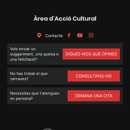
Àrea d’Acció Cultural
Contacte
Vols enviar un
DIGUES-NOS QUÈ OPINES
suggeriment, una queixa o
una felicitació?
No has trobat el que
CONSULTA'NS-HO
cercaves?
Necessites que t'atenguen
DEMANA UNA CITA
en persona?