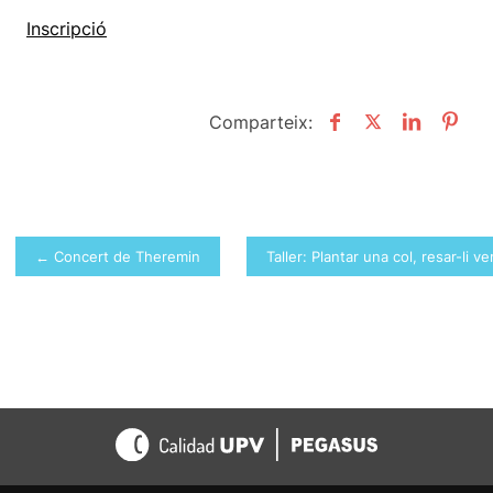
Inscripció
Comparteix:
Navegació
← Concert de Theremin
Taller: Plantar una col, resar-li 
d'entrades