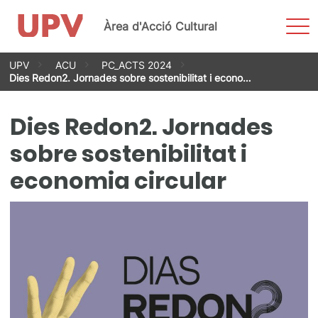
Most
Àrea d'Acció Cultural
men
Vés
UPV
ACU
PC_ACTS 2024
al
Dies Redon2. Jornades sobre sostenibilitat i econo…
contingut
Dies Redon2. Jornades
sobre sostenibilitat i
economia circular