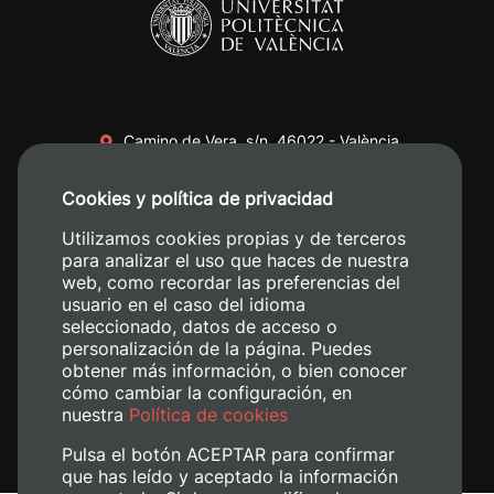
Camino de Vera, s/n. 46022 - València
+34 96 387 70 00
Cookies y política de privacidad
+34 620 04 00 50
Utilizamos cookies propias y de terceros
para analizar el uso que haces de nuestra
web, como recordar las preferencias del
usuario en el caso del idioma
seleccionado, datos de acceso o
personalización de la página. Puedes
obtener más información, o bien conocer
cómo cambiar la configuración, en
nuestra
Política de cookies
Pulsa el botón ACEPTAR para confirmar
que has leído y aceptado la información