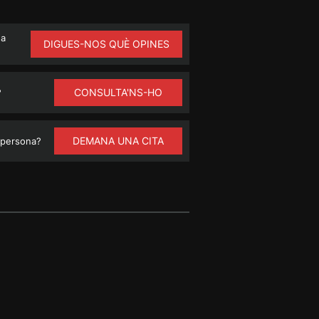
na
DIGUES-NOS QUÈ OPINES
CONSULTA'NS-HO
?
DEMANA UNA CITA
 persona?