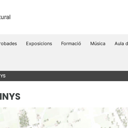
ural
robades
Exposicions
Formació
Música
Aula 
NYS
INYS