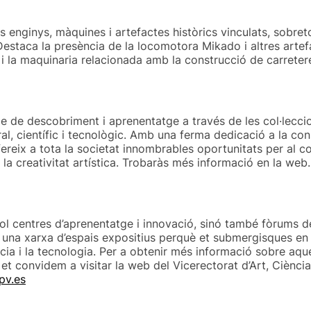
enginys, màquines i artefactes històrics vinculats, sobreto
a. Destaca la presència de la locomotora Mikado i altres arte
i la maquinaria relacionada amb la construcció de carreter
ge de descobriment i aprenentatge a través de les col·lecci
al, científic i tecnològic. Amb una ferma dedicació a la co
fereix a tota la societat innombrables oportunitats per al c
 i la creativitat artística. Trobaràs més informació en la web
ol centres d’aprenentatge i innovació, sinó també fòrums de 
una xarxa d’espais expositius perquè et submergisques en l’
cia i la tecnologia. Per a obtenir més informació sobre aque
 et convidem a visitar la web del Vicerectorat d’Art, Ciència
pv.es