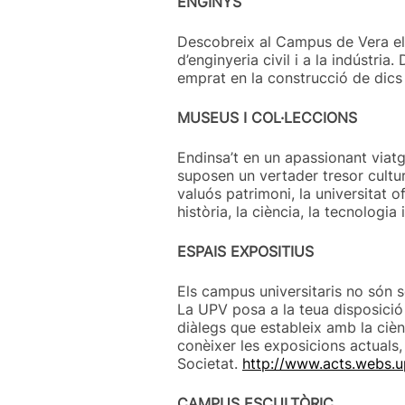
ENGINYS
Descobreix al Campus de Vera els 
d’enginyeria civil i a la indústri
emprat en la construcció de dics 
MUSEUS I COL·LECCIONS
Endinsa’t en un apassionant viat
suposen un vertader tresor cultur
valuós patrimoni, la universitat o
història, la ciència, la tecnologia
ESPAIS EXPOSITIUS
Els campus universitaris no són s
La UPV posa a la teua disposició 
diàlegs que estableix amb la cièn
conèixer les exposicions actuals,
Societat.
http://www.acts.webs.u
CAMPUS ESCULTÒRIC