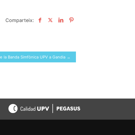
Comparteix:
e la Banda Simfònica UPV a Gandia →