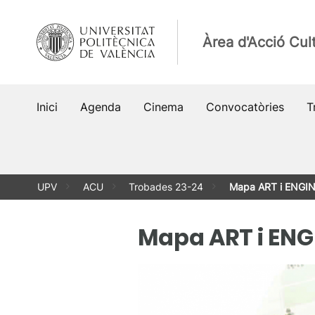
Vés
al
Àrea d'Acció Cult
contingut
Inici
Agenda
Cinema
Convocatòries
T
UPV
ACU
Trobades 23-24
Mapa ART i ENGI
Mapa ART i ENG