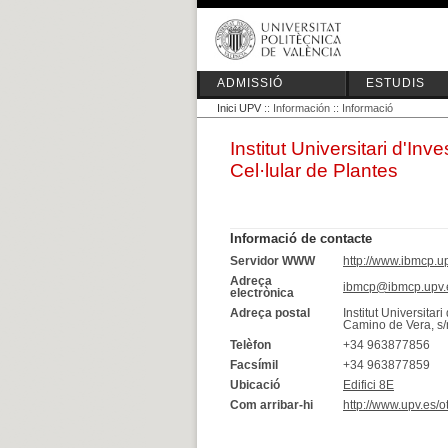
ADMISSIÓ
ESTUDIS
Inici UPV
:: Información :: Informació
Institut Universitari d'Inv
Cel·lular de Plantes
Informació de contacte
Servidor WWW
http://www.ibmcp.u
Adreça
ibmcp@ibmcp.upv.
electrònica
Adreça postal
Institut Universitar
Camino de Vera, s/
Telèfon
+34 963877856
Facsímil
+34 963877859
Ubicació
Edifici 8E
Com arribar-hi
http://www.upv.es/o