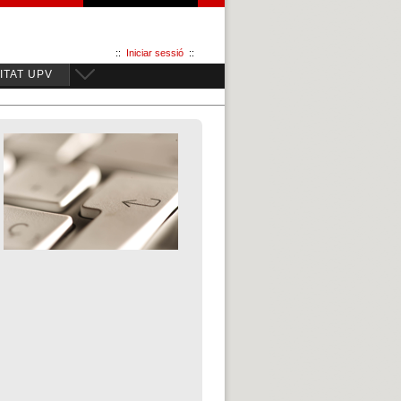
::
Iniciar sessió
::
TAT UPV