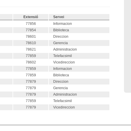
Extensió
Servei
77856
Informacion
77854
Biblioteca
78601
Direccion
78610
Gerencia
78621
Administracion
77859
Telefacsimil
78602
Vicedireccion
77859
Informacion
77859
Biblioteca
77879
Direccion
77879
Gerencia
77879
Administracion
77859
Telefacsimil
77879
Vicedireccion