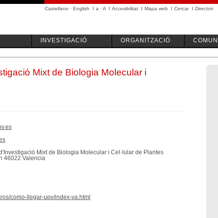
Castellano
·
English
I
a
·
A
I
Accesibilitat
I
Mapa web
I
Cercar
I
Directori
INVESTIGACIÓ
ORGANITZACIÓ
COMUNI
estigació Mixt de Biologia Molecular i
pv.es
es
i d'Investigació Mixt de Biologia Molecular i Cel·lular de Plantes
n 46022 Valencia
tros/como-llegar-upv/index-va.html