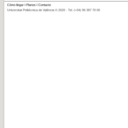
Cómo llegar
I
Planos
I
Contacto
Universitat Politècnica de València © 2020 · Tel. (+34) 96 387 70 00