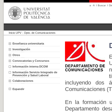
a
·
A
I
Buscar
I
Di
Inicio UPV
::
Dpto. de Comunicaciones
Enseñanza universitaria
Investigación
Otros
Convocatorias y Concursos
U
Información interna DCOM
Información Servicio Integrado de
t
Prevención y Salud Laboral
Colaboraciones
incluyendo dos 
Comunicaciones (TS
Expandir
En la formación u
Departamento desar