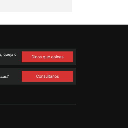
, queja o
Dinos qué opinas
Consúltanos
scas?