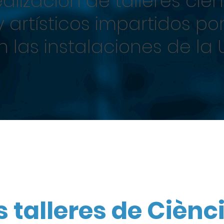
alización de talleres cient
 artísticos impartidos p
en las instalaciones de la 
s talleres de Ciènc