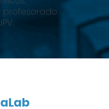
íficos,
or profesorado
UPV.
iaLab