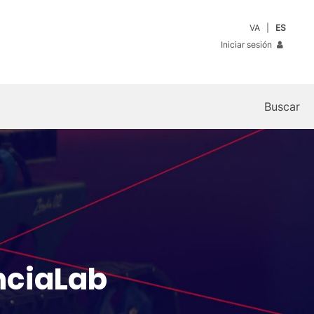
VA
ES
Iniciar sesión
Buscar
nciaLab