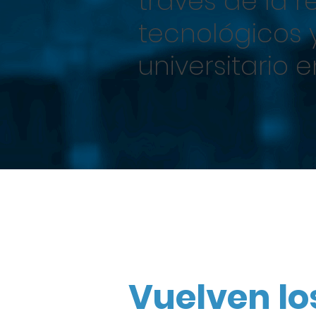
través de la re
tecnológicos y
universitario 
Vuelven lo