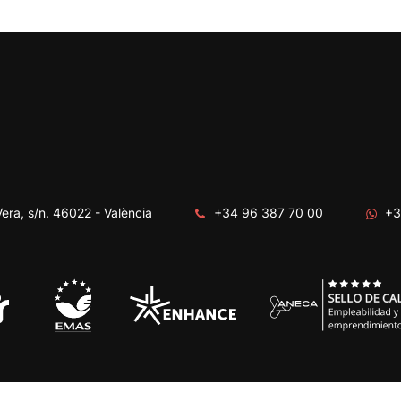
era, s/n. 46022 - València
+34 96 387 70 00
+3