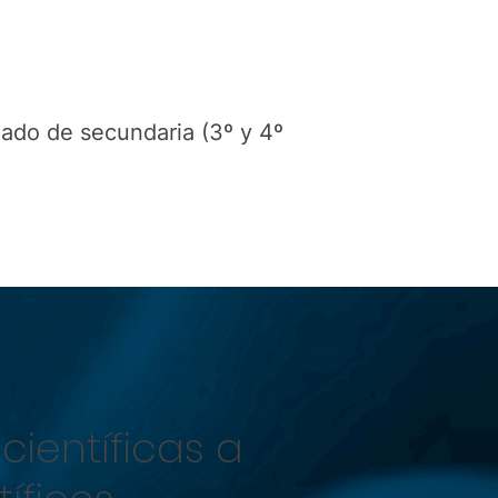
nado de secundaria (3º y 4º
científicas a