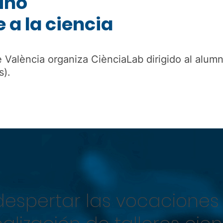
ino
 a la ciencia
e València organiza CiènciaLab dirigido al alum
s).
 despertar las vocaciones 