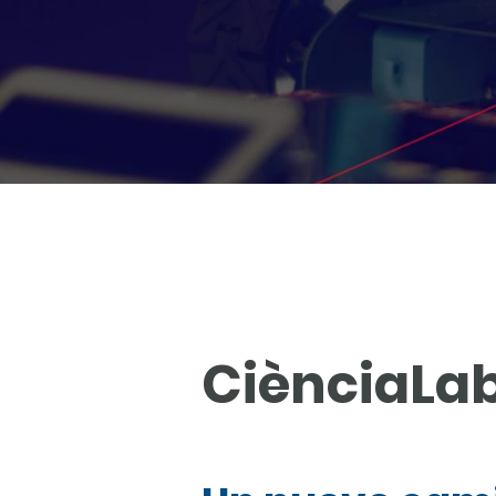
CiènciaLa