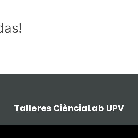
das!
Talleres CiènciaLab UPV