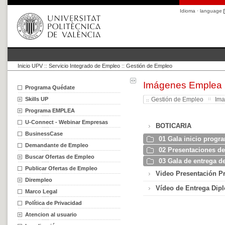
Idioma · language
Inicio UPV
::
Servicio Integrado de Empleo
::
Gestión de Empleo
Imágenes Emplea
Programa Quédate
Skills UP
Gestión de Empleo
Im
Programa EMPLEA
U-Connect - Webinar Empresas
BOTICARIA
BusinessCase
01 Gala inicio prog
Demandante de Empleo
02 Presentaciones de 
Buscar Ofertas de Empleo
03 Gala de entrega d
Publicar Ofertas de Empleo
Video Presentación 
Dirempleo
Vídeo de Entrega Dip
Marco Legal
Política de Privacidad
Atencion al usuario